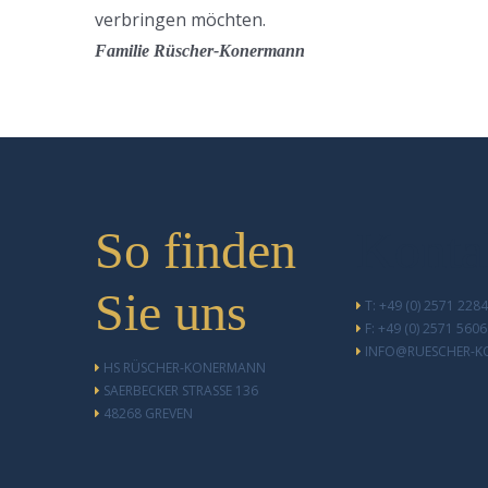
verbringen möchten.
Familie Rüscher-Konermann
So finden
Konta
Sie uns
T: +49 (0) 2571 2284
F: +49 (0) 2571 560
INFO@RUESCHER-K
HS RÜSCHER-KONERMANN
SAERBECKER STRASSE 136
48268 GREVEN