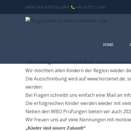
Zum
BERATUNG & BESTELLUNG:
+49 (0) 2571 2284
Inhalt
springen
HOME
Am Samstag, den 11.07.2026 findet bei uns in Greve
Wir möchten allen Kindern der Region wieder di
Die Ausschreibung wird auf www.horsenet.de, so
werden.
Bei Fragen schreibt uns einfach eine Mail an i
Die erfolgreichen Kinder werden wieder mit viel
Neben den WBO Prüfungen bieten wir auch 202
Wir freuen uns auf viele Nennungen mit motivie
„Kinder sind unsere Zukunft“