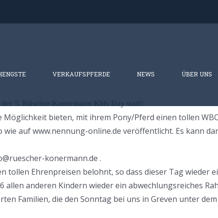
HENGSTE
VERKAUFSPFERDE
NEWS
ÜBER UNS
n der 5. Rüscher-Konermann Kids Day statt!
e Möglichkeit bieten, mit ihrem Pony/Pferd einen tollen WB
 wie auf www.nennung-online.de veröffentlicht. Es kann dan
nfo@ruescher-konermann.de .
en tollen Ehrenpreisen belohnt, so dass dieser Tag wieder e
6 allen anderen Kindern wieder ein abwechlungsreiches 
rten Familien, die den Sonntag bei uns in Greven unter dem