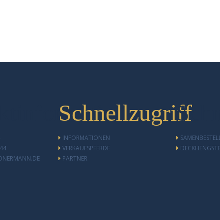
ktinformationen
Schnellzugriff
Schn
INFORMATIONEN
SAMENBESTE
644
VERKAUFSPFERDE
DECKHENGST
ONERMANN.DE
PARTNER