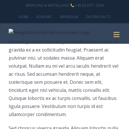
Zum
BERATUNG & BESTELLUNG:
+49 (0) 2571 2284
Inhalt
HOME
KONTAKT
IMPRESSUM
DATENSCHUTZ
springen
Aenean pretium felis vel purus bibendum luctus. In
gravida ex a ex sollicitudin feugiat. Praesent ac
pulvinar nisi, ut sodales massa. Aliquam erat
volutpat. Nullam eu mi vel arcu iaculis hendrerit vel
ac risus. Sed accumsan hendrerit neque, at
scelerisque sem posuere et. Donec sem elit,
tincidunt eget nisl vehicula, mattis convallis elit.
Quisque lobortis ex ac turpis convallis, ut faucibus
ligula posuere. Vestibulum non turpis id est
ullamcorper condimentum.
Sed rhoncus viverra gravida. Aliquam lobortis nulla