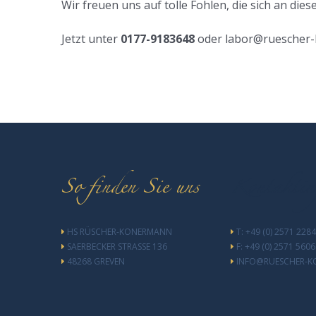
Wir freuen uns auf tolle Fohlen, die sich an di
Jetzt unter
0177-9183648
oder labor@ruescher-
So finden Sie uns
Kontaktin
HS RÜSCHER-KONERMANN
T: +49 (0) 2571 2284
SAERBECKER STRASSE 136
F: +49 (0) 2571 560
48268 GREVEN
INFO@RUESCHER-K