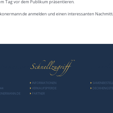
esem Tag vor dem Publikum präsentieren.
konermann.de anmelden und einen interessanten Nachmitta
formationen
Schnellzugriff
Schnellz
INFORMATIONEN
SAMENBESTE
644
VERKAUFSPFERDE
DECKHENGST
ONERMANN.DE
PARTNER